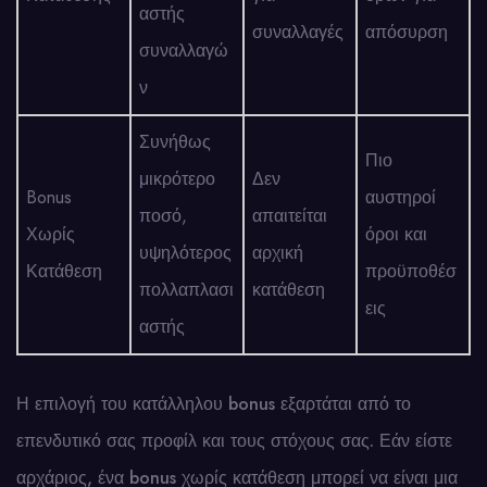
αστής
συναλλαγές
απόσυρση
συναλλαγώ
ν
Συνήθως
Πιο
μικρότερο
Δεν
Bonus
αυστηροί
ποσό,
απαιτείται
Χωρίς
όροι και
υψηλότερος
αρχική
Κατάθεση
προϋποθέσ
πολλαπλασι
κατάθεση
εις
αστής
Η επιλογή του κατάλληλου bonus εξαρτάται από το
επενδυτικό σας προφίλ και τους στόχους σας. Εάν είστε
αρχάριος, ένα bonus χωρίς κατάθεση μπορεί να είναι μια