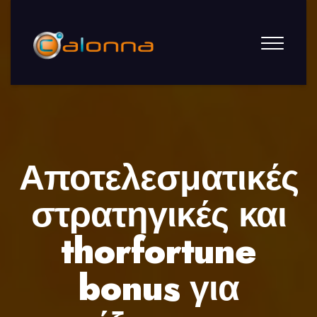
Αποτελεσματικές
στρατηγικές και
thorfortune
bonus για