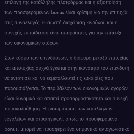
επιλογή της κατάλληλης πλατφόρμας και η αξιοποίηση
των προσφερόμενων bonus είναι κρίσιμη για την επιτυχία
στις συναλλαγές. Η σωστή διαχείριση κινδύνου και η
συνεχής εκπαίδευση είναι απαραίτητες για την επίτευξη
των οικονομικών στόχων.
Στον κόσμο των επενδύσεων, η διαφορά μεταξύ επιτυχίας
και αποτυχίας συχνά έγκειται στην ικανότητα του επενδυτή
να εντοπίσει και να εκμεταλλευτεί τις ευκαιρίες που
παρουσιάζονται. Το περιβάλλον των οικονομικών αγορών
είναι δυναμικό και απαιτεί προσαρμοστικότητα και συνεχή
παρακολούθηση. Η ενσωμάτωση των κατάλληλων
εργαλείων και στρατηγικών, όπως το προσφερόμενο
bonus, μπορεί να προσφέρει ένα σημαντικό ανταγωνιστικό