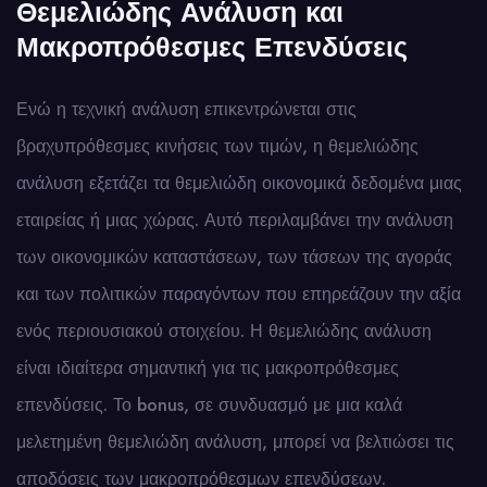
Θεμελιώδης Ανάλυση και
Μακροπρόθεσμες Επενδύσεις
Ενώ η τεχνική ανάλυση επικεντρώνεται στις
βραχυπρόθεσμες κινήσεις των τιμών, η θεμελιώδης
ανάλυση εξετάζει τα θεμελιώδη οικονομικά δεδομένα μιας
εταιρείας ή μιας χώρας. Αυτό περιλαμβάνει την ανάλυση
των οικονομικών καταστάσεων, των τάσεων της αγοράς
και των πολιτικών παραγόντων που επηρεάζουν την αξία
ενός περιουσιακού στοιχείου. Η θεμελιώδης ανάλυση
είναι ιδιαίτερα σημαντική για τις μακροπρόθεσμες
επενδύσεις. Το bonus, σε συνδυασμό με μια καλά
μελετημένη θεμελιώδη ανάλυση, μπορεί να βελτιώσει τις
αποδόσεις των μακροπρόθεσμων επενδύσεων.