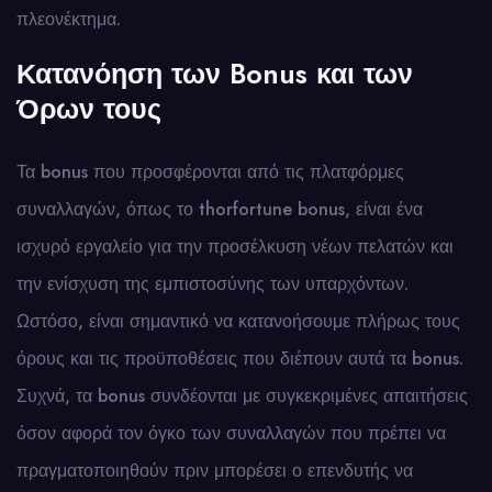
πλεονέκτημα.
Κατανόηση των Bonus και των
Όρων τους
Τα bonus που προσφέρονται από τις πλατφόρμες
συναλλαγών, όπως το thorfortune bonus, είναι ένα
ισχυρό εργαλείο για την προσέλκυση νέων πελατών και
την ενίσχυση της εμπιστοσύνης των υπαρχόντων.
Ωστόσο, είναι σημαντικό να κατανοήσουμε πλήρως τους
όρους και τις προϋποθέσεις που διέπουν αυτά τα bonus.
Συχνά, τα bonus συνδέονται με συγκεκριμένες απαιτήσεις
όσον αφορά τον όγκο των συναλλαγών που πρέπει να
πραγματοποιηθούν πριν μπορέσει ο επενδυτής να