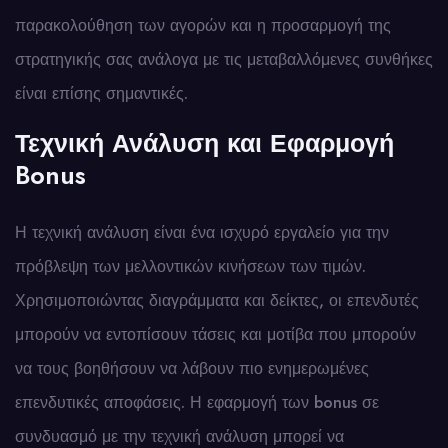
παρακολούθηση των αγορών και η προσαρμογή της
στρατηγικής σας ανάλογα με τις μεταβαλλόμενες συνθήκες
είναι επίσης σημαντικές.
Τεχνική Ανάλυση και Εφαρμογή
Bonus
Η τεχνική ανάλυση είναι ένα ισχυρό εργαλείο για την
πρόβλεψη των μελλοντικών κινήσεων των τιμών.
Χρησιμοποιώντας διαγράμματα και δείκτες, οι επενδυτές
μπορούν να εντοπίσουν τάσεις και μοτίβα που μπορούν
να τους βοηθήσουν να λάβουν πιο ενημερωμένες
επενδυτικές αποφάσεις. Η εφαρμογή των bonus σε
συνδυασμό με την τεχνική ανάλυση μπορεί να