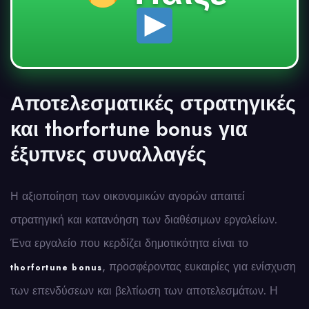
Αποτελεσματικές στρατηγικές
και thorfortune bonus για
έξυπνες συναλλαγές
Η αξιοποίηση των οικονομικών αγορών απαιτεί
στρατηγική και κατανόηση των διαθέσιμων εργαλείων.
Ένα εργαλείο που κερδίζει δημοτικότητα είναι το
, προσφέροντας ευκαιρίες για ενίσχυση
thorfortune bonus
των επενδύσεων και βελτίωση των αποτελεσμάτων. Η