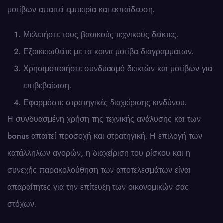
μοτίβων απαιτεί εμπειρία και εκπαίδευση.
Μελετήστε τους βασικούς τεχνικούς δείκτες.
Εξοικειωθείτε με τα κοινά μοτίβα διαγραμμάτων.
Χρησιμοποιήστε συνδυασμό δεικτών και μοτίβων για
επιβεβαίωση.
Εφαρμόστε στρατηγικές διαχείρισης κινδύνου.
Η συνδυασμένη χρήση της τεχνικής ανάλυσης και των
bonus απαιτεί προσοχή και στρατηγική. Η επιλογή των
κατάλληλων αγορών, η διαχείριση του ρίσκου και η
συνεχής παρακολούθηση των αποτελεσμάτων είναι
απαραίτητες για την επίτευξη των οικονομικών σας
στόχων.