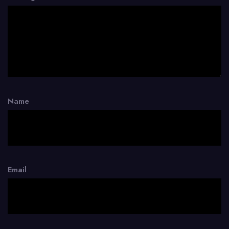
Name
Email