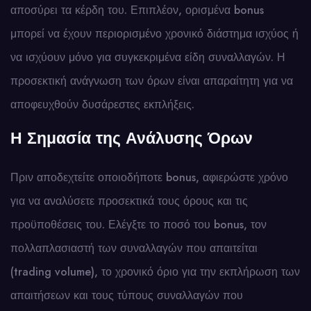
αποσύρει τα κέρδη του. Επιπλέον, ορισμένα bonus
μπορεί να έχουν περιορισμένο χρονικό διάστημα ισχύος ή
να ισχύουν μόνο για συγκεκριμένα είδη συναλλαγών. Η
προσεκτική ανάγνωση των όρων είναι απαραίτητη για να
αποφευχθούν δυσάρεστες εκπλήξεις.
Η Σημασία της Ανάλυσης Όρων
Πριν αποδεχτείτε οποιοδήποτε bonus, αφιερώστε χρόνο
για να αναλύσετε προσεκτικά τους όρους και τις
προϋποθέσεις του. Ελέγξτε το ποσό του bonus, τον
πολλαπλασιαστή των συναλλαγών που απαιτείται
(trading volume), το χρονικό όριο για την εκπλήρωση των
απαιτήσεων και τους τύπους συναλλαγών που