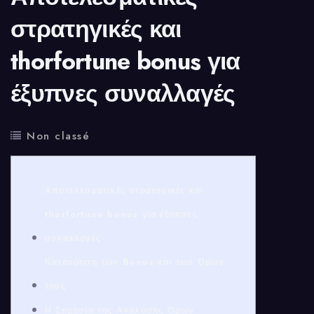
στρατηγικές και
thorfortune bonus για
έξυπνες συναλλαγές
Non classé
Αποτελεσματικές στρατηγικές και
thorfortune bonus για έξυπνες
συναλλαγές
Κατανόηση των Bonus και των Όρων
τους
Η Σημασία της Ανάλυσης Όρων