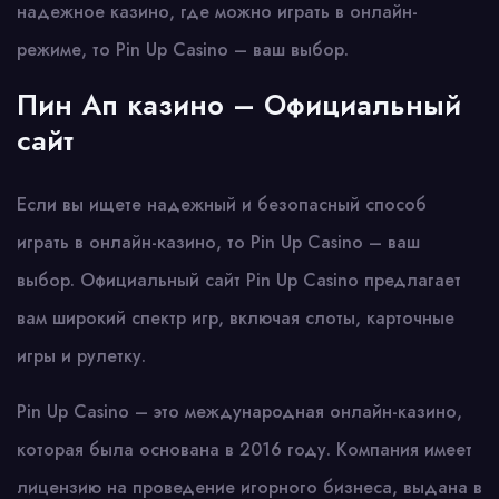
надежное казино, где можно играть в онлайн-
режиме, то Pin Up Casino – ваш выбор.
Пин Ап казино – Официальный
сайт
Если вы ищете надежный и безопасный способ
играть в онлайн-казино, то Pin Up Casino – ваш
выбор. Официальный сайт Pin Up Casino предлагает
вам широкий спектр игр, включая слоты, карточные
игры и рулетку.
Pin Up Casino – это международная онлайн-казино,
которая была основана в 2016 году. Компания имеет
лицензию на проведение игорного бизнеса, выдана в