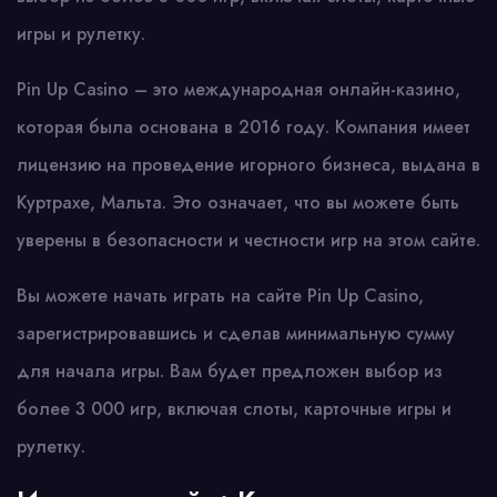
игры и рулетку.
Pin Up Casino – это международная онлайн-казино,
которая была основана в 2016 году. Компания имеет
лицензию на проведение игорного бизнеса, выдана в
Куртрахе, Мальта. Это означает, что вы можете быть
уверены в безопасности и честности игр на этом сайте.
Вы можете начать играть на сайте Pin Up Casino,
зарегистрировавшись и сделав минимальную сумму
для начала игры. Вам будет предложен выбор из
более 3 000 игр, включая слоты, карточные игры и
рулетку.