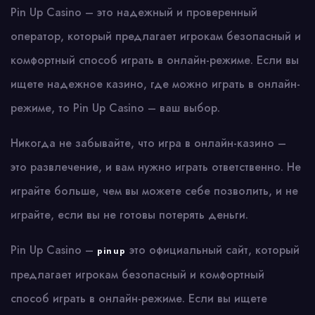
Pin Up Casino – это надежный и проверенный
оператор, который предлагает игрокам безопасный и
комфортный способ играть в онлайн-режиме. Если вы
ищете надежное казино, где можно играть в онлайн-
режиме, то Pin Up Casino – ваш выбор.
Никогда не забывайте, что игра в онлайн-казино –
это развлечение, и вам нужно играть ответственно. Не
играйте больше, чем вы можете себе позволить, и не
играйте, если вы не готовы потерять деньги.
Pin Up Casino –
это официальный сайт, который
pinup
предлагает игрокам безопасный и комфортный
способ играть в онлайн-режиме. Если вы ищете