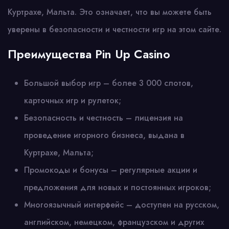
Куртрахе, Мальта. Это означает, что вы можете быть
уверены в безопасности и честности игр на этом сайте.
Преимущества Pin Up Casino
Большой выбор игр – более 3 000 слотов,
карточных игр и рулеток;
Безопасность и честность – лицензия на
проведение игорного бизнеса, выдана в
Куртрахе, Мальта;
Промокоды и бонусы – регулярные акции и
предложения для новых и постоянных игроков;
Многоязычный интерфейс – доступен на русском,
английском, немецком, французском и других