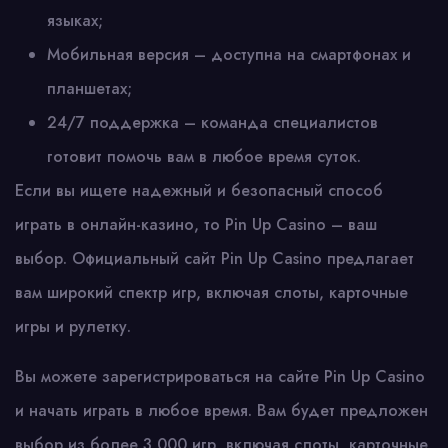
языках;
Мобильная версия – доступна на смартфонах и
планшетах;
24/7 поддержка – команда специалистов
готовит помочь вам в любое время суток.
Если вы ищете надежный и безопасный способ
играть в онлайн-казино, то Pin Up Casino – ваш
выбор. Официальный сайт Pin Up Casino предлагает
вам широкий спектр игр, включая слоты, карточные
игры и рулетку.
Вы можете зарегистрироваться на сайте Pin Up Casino
и начать играть в любое время. Вам будет предложен
выбор из более 3 000 игр, включая слоты, карточные