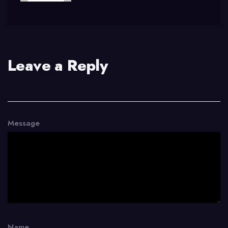
Leave a Reply
Message
Name