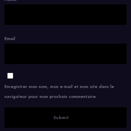
Email
Enregistrer mon nom, mon e-mail et mon site dans le
navigateur pour mon prochain commentaire.