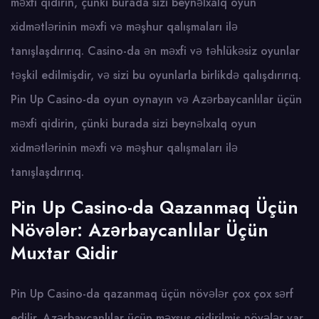
məxfi qidirin, çünki burada sizi beynəlxalq oyun
xidmətlərinin məxfi və məşhur qalışmaları ilə
tanışlaşdırırıq. Casino-da ən məxfi və təhlükəsiz oyunlar
təşkil edilmişdir, və sizi bu oyunlarla birlikdə qalışdırırıq.
Pin Up Casino-da oyun oynayın və Azərbaycanlılar üçün
məxfi qidirin, çünki burada sizi beynəlxalq oyun
xidmətlərinin məxfi və məşhur qalışmaları ilə
tanışlaşdırırıq.
Pin Up Casino-da Qazanmaq Üçün
Növələr: Azərbaycanlılar Üçün
Muxtar Qidir
Pin Up Casino-da qazanmaq üçün növələr çox çox sərf
edilir. Azərbaycanlılar üçün məxsus qidirilmiş növələr var