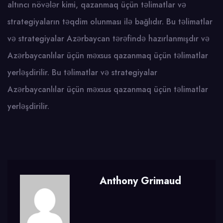
altıncı növələr kimi, qazanmaq üçün təlimatlar və
strategiyaların təqdim olunması ilə bağlıdır. Bu təlimatlar
və strategiyalar Azərbaycan tərəfində hazırlanmışdır və
Azərbaycanlılar üçün məxsus qazanmaq üçün təlimatlar
yerləşdirilir. Bu təlimatlar və strategiyalar
Azərbaycanlılar üçün məxsus qazanmaq üçün təlimatlar
yerləşdirilir.
Anthony Grimaud