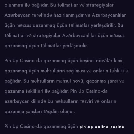
olunması ilə bağlıdır. Bu təlimatlar və strategiyalar
Azərbaycan tərəfində hazırlanmışdır və Azərbaycanlılar
üçün məxsus qazanmaq üçün təlimatlar yerləşdirilir. Bu
təlimatlar və strategiyalar Azərbaycanlılar üçün məxsus
qazanmaq üçün təlimatlar yerləşdirilir.
Pin Up Casino-da qazanmaq üçün beşinci növələr kimi,
qazanmaq üçün məhsulların seçilməsi və onların təhlili ilə
bağlıdır. Bu məhsulların məhsul növü, qazanma şansı və
qazanma təklifləri ilə bağlıdır. Pin Up Casino-da
azərbaycan dilində bu məhsulların təsviri və onların
qazanma şansları təqdim olunur.
Pin Up Casino-da qazanmaq üçün
pin-up online casino