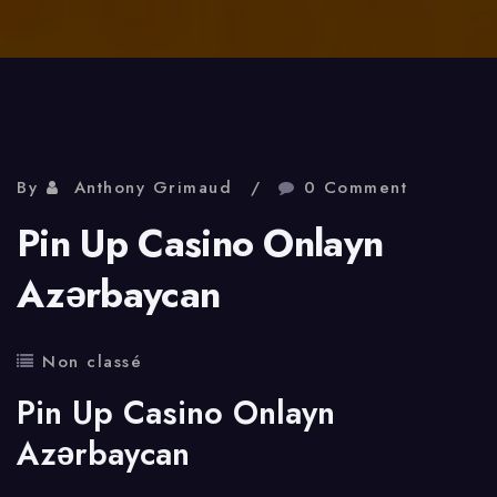
By
Anthony Grimaud
0 Comment
Pin Up Casino Onlayn
Azərbaycan
Non classé
Pin Up Casino Onlayn
Azərbaycan