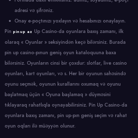
adresi və şifrəniz.
Onay e-poçtınızı yoxlayın və hesabınızı onaylayın.
Pin
Up Casino-da oyunlara baxış zamanı, ilk
pinup az
olaraq « Oyunlar » seksiyindən keçə bilərsiniz. Burada
pin up casino-pınun geniş oyun kataloquuna baxa
bilərsiniz. Oyunların cinsi bir çoxdur: slotlar, live casino
oyunları, kart oyunları, və s. Her bir oyunun sahəsində
oyunu seçmək, oyunun kurallarını oxumaq və oyunu
başlatmaq üçün « Oyuna başlamaq » düyməsini
tıklayaraq rahatlıqla oynayabilirsiniz. Pin Up Casino-da
oyunlara baxış zamanı, pin up-pın geniş seçim və rahat
oyun oqları ilə müəyyən olunur.