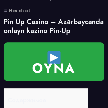
Non classé
Pin Up Casino – Azərbaycanda
onlayn kazino Pin-Up
OYNA
Содержимое