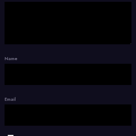
Name
Email