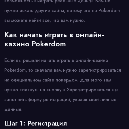
возможность выиграть реальные деньги. Вам не
нужно искать другие сайты, потому что на Pokerdom
вы можете найти все, что вам нужно.
Как начать играть в онлайн-
казино Pokerdom
Если вы решили начать играть в онлайн-казино
Pokerdom, то сначала вам нужно зарегистрироваться
на официальном сайте покердом. Для этого вам
нужно кликнуть на кнопку « Зарегистрироваться » и
заполнить форму регистрации, указав свои личные
данные.
Шаг 1: Регистрация