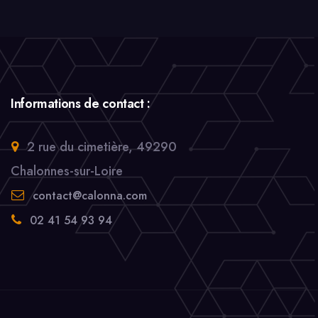
Informations de contact :
2 rue du cimetière, 49290
Chalonnes-sur-Loire
contact@calonna.com
02 41 54 93 94