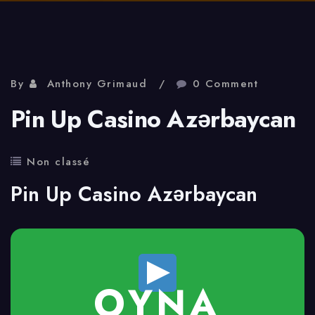
By
Anthony Grimaud
0 Comment
Pin Up Casino Azərbaycan
Non classé
Pin Up Casino Azərbaycan
OYNA