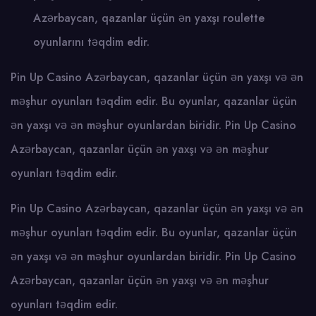
Azərbaycan, qazanlar üçün ən yaxşı roulette
oyunlarını təqdim edir.
Pin Up Casino Azərbaycan, qazanlar üçün ən yaxşı və ən
məşhur oyunları təqdim edir. Bu oyunlar, qazanlar üçün
ən yaxşı və ən məşhur oyunlardan biridir. Pin Up Casino
Azərbaycan, qazanlar üçün ən yaxşı və ən məşhur
oyunları təqdim edir.
Pin Up Casino Azərbaycan, qazanlar üçün ən yaxşı və ən
məşhur oyunları təqdim edir. Bu oyunlar, qazanlar üçün
ən yaxşı və ən məşhur oyunlardan biridir. Pin Up Casino
Azərbaycan, qazanlar üçün ən yaxşı və ən məşhur
oyunları təqdim edir.