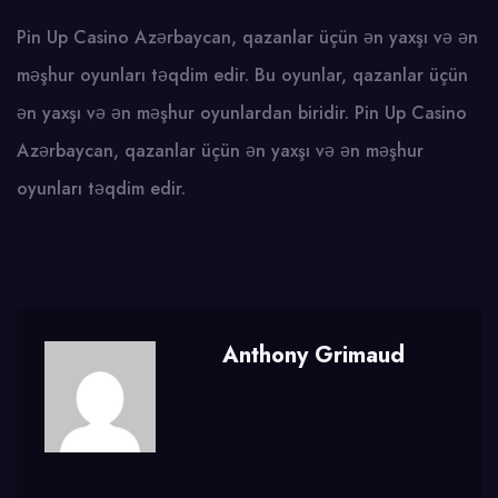
Pin Up Casino Azərbaycan, qazanlar üçün ən yaxşı və ən
məşhur oyunları təqdim edir. Bu oyunlar, qazanlar üçün
ən yaxşı və ən məşhur oyunlardan biridir. Pin Up Casino
Azərbaycan, qazanlar üçün ən yaxşı və ən məşhur
oyunları təqdim edir.
Anthony Grimaud