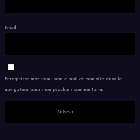
Email
Enregistrer mon nom, mon e-mail et mon site dans le
navigateur pour mon prochain commentaire.