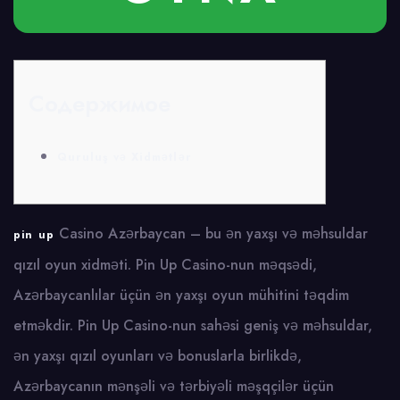
Содержимое
Quruluş və Xidmətlər
Casino Azərbaycan – bu ən yaxşı və məhsuldar
pin up
qızıl oyun xidməti. Pin Up Casino-nun məqsədi,
Azərbaycanlılar üçün ən yaxşı oyun mühitini təqdim
etməkdir. Pin Up Casino-nun sahəsi geniş və məhsuldar,
ən yaxşı qızıl oyunları və bonuslarla birlikdə,
Azərbaycanın mənşəli və tərbiyəli məşqçilər üçün