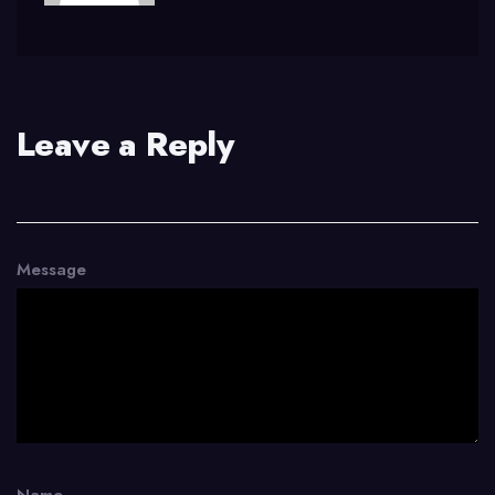
Leave a Reply
Message