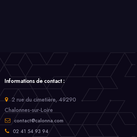
Informations de contact :
2 rue du cimetière, 49290
Chalonnes-sur-Loire
contact@calonna.com
02 41 54 93 94