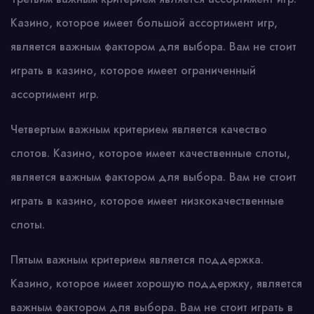
Казино, которое имеет большой ассортимент игр,
является важным фактором для выбора. Вам не стоит
играть в казино, которое имеет ограниченный
ассортимент игр.
Четвертым важным критерием является качество
слотов. Казино, которое имеет качественные слоты,
является важным фактором для выбора. Вам не стоит
играть в казино, которое имеет низкокачественные
слоты.
Пятым важным критерием является поддержка.
Казино, которое имеет хорошую поддержку, является
важным фактором для выбора. Вам не стоит играть в