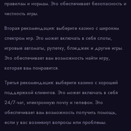
правилам и нормам. Это обеспечивает безопасность и
честность игры.
Вторая рекомендация: выберите казино с широким
спектром игр. Это может включать в себя слоты,
игровые автоматы, рулетку, блэкджек и другие игры.
Это обеспечивает вам возможность найти игру,
которая вам понравится.
Третья рекомендация: выберите казино с хорошей
поддержкой клиентов. Это может включать в себя
24/7-чат, электронную почту и телефон. Это
обеспечивает вам возможность получить помощь,
если у вас возникнут вопросы или проблемы.