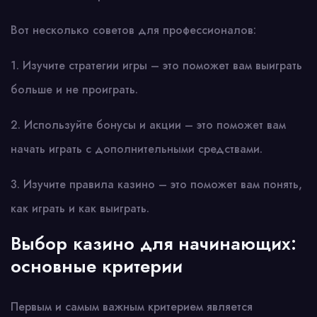
Вот несколько советов для профессионалов:
1. Изучите стратегии игры – это поможет вам выиграть
больше и не проиграть.
2. Используйте бонусы и акции – это поможет вам
начать играть с дополнительными средствами.
3. Изучите правила казино – это поможет вам понять,
как играть и как выиграть.
Выбор казино для начинающих:
основные критерии
Первым и самым важным критерием является