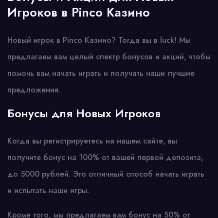
Игроков в Pinco Казино
Новый игрок в Pinco Казино? Тогда вы в luck! Мы
предлагаем вам целый спектр бонусов и акций, чтобы
помочь вам начать играть и получать наши лучшие
предложения.
Бонусы для Новых Игроков
Когда вы регистрируетесь на нашем сайте, вы
получите бонус на 100% от вашей первой депозита,
до 5000 рублей. Это отличный способ начать играть
и испытать наши игры.
Кроме того, мы предлагаем вам бонус на 50% от