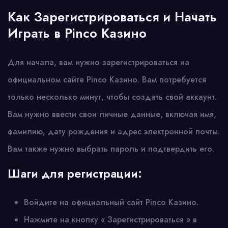
Как Зарегистрироваться и Начать
Играть в Pinco Казино
Для начала, вам нужно зарегистрироваться на
официальном сайте Pinco Казино. Вам потребуется
только несколько минут, чтобы создать свой аккаунт.
Вам нужно ввести свои личные данные, включая имя,
фамилию, дату рождения и адрес электронной почты.
Вам также нужно выбрать пароль и подтвердить его.
Шаги для регистрации:
Войдите на официальный сайт Pinco Казино.
Нажмите на кнопку « Зарегистрироваться » в