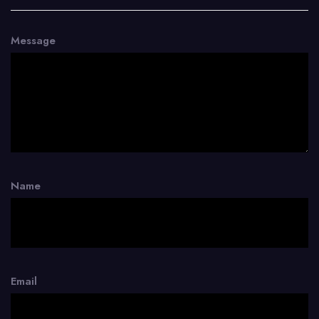
Message
Name
Email