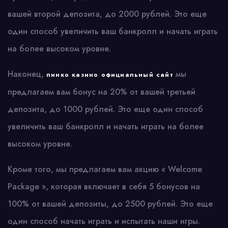
вашей второй депозита, до 2000 рублей. Это еще
один способ увеличить ваш банкролл и начать играть
на более высоком уровне.
Наконец,
мы
пинко казино официальный сайт
предлагаем вам бонус на 20% от вашей третьей
депозита, до 1000 рублей. Это еще один способ
увеличить ваш банкролл и начать играть на более
высоком уровне.
Кроме того, мы предлагаем вам акцию « Welcome
Package », которая включает в себя 5 бонусов на
100% от вашей депозиты, до 2500 рублей. Это еще
один способ начать играть и испытать наши игры.