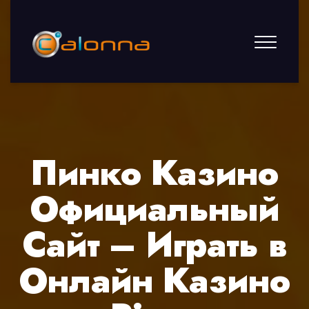
Пинко Казино
Официальный
Сайт – Играть в
Онлайн Казино