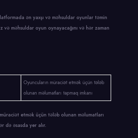
latformada ən yaxşı və məhsuldar oyunlar təmin
əsiz və məhsuldar oyun oynayacağını və hər zaman
Oyuncuların müraciət etmək üçün tələb
olunan məlumatları tapmaq imkanı
 müraciət etmək üçün tələb olunan məlumatları
r də əsasda yer alır.