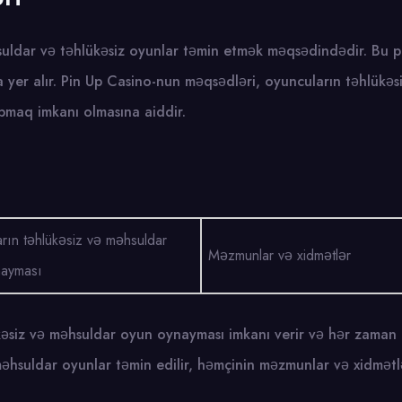
uldar və təhlükəsiz oyunlar təmin etmək məqsədindədir. Bu p
a yer alır. Pin Up Casino-nun məqsədləri, oyuncuların təhlük
pmaq imkanı olmasına aiddir.
rın təhlükəsiz və məhsuldar
Məzmunlar və xidmətlər
nayması
kəsiz və məhsuldar oyun oynayması imkanı verir və hər zaman
əhsuldar oyunlar təmin edilir, həmçinin məzmunlar və xidmətlə