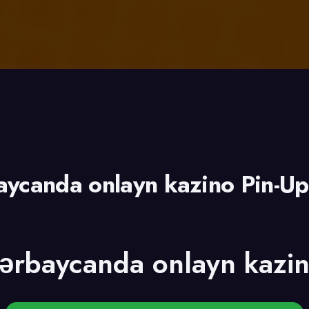
aycanda onlayn kazino Pin-Up
ərbaycanda onlayn kazin