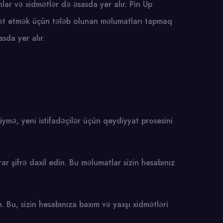
ar və xidmətlər də əsasda yer alır. Pin Up
iət etmək üçün tələb olunan məlumatları tapmaq
sda yer alır.
üymə, yeni istifadəçilər üçün qeydiyyat prosesini
rar şifrə daxil edin. Bu məlumatlar sizin hesabınız
Bu, sizin hesabınıza baxım və yaxşı xidmətləri