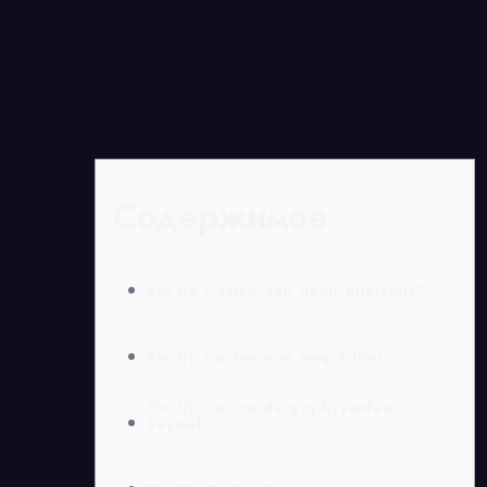
Содержимое
Pin Up Casino-dan nədir bilərsiniz?
Pin Up Casino-nun məqsədləri
Pin Up Casino-da qeydiyyatdan
keçmək