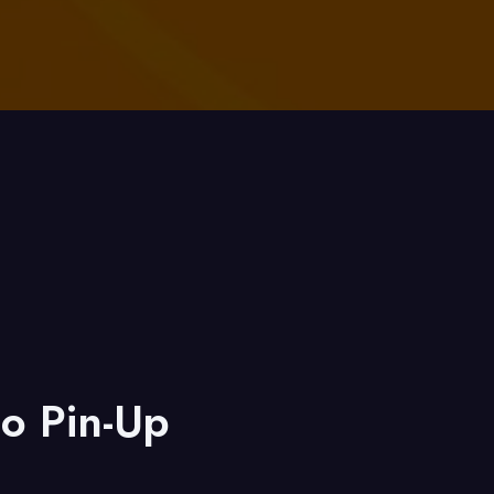
o Pin-Up