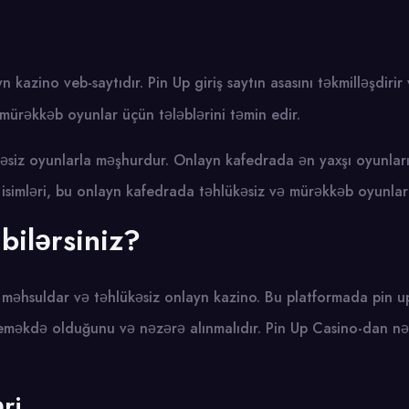
zino veb-saytıdır. Pin Up giriş saytın asasını təkmilləşdirir v
 mürəkkəb oyunlar üçün tələblərini təmin edir.
siz oyunlarla məşhurdur. Onlayn kafedrada ən yaxşı oyunları t
p isimləri, bu onlayn kafedrada təhlükəsiz və mürəkkəb oyunlar 
bilərsiniz?
əhsuldar və təhlükəsiz onlayn kazino. Bu platformada pin up 
 deməkdə olduğunu və nəzərə alınmalıdır. Pin Up Casino-dan nə
ri