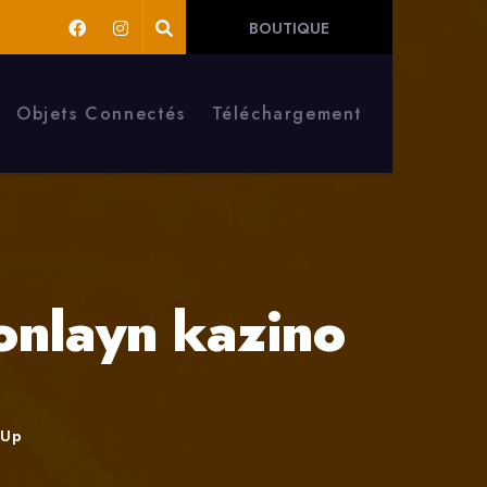
BOUTIQUE
Objets Connectés
Téléchargement
onlayn kazino
-Up