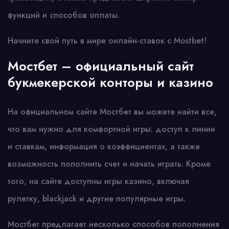
функций и способов оплаты.
Начните свой путь в мире онлайн-ставок с Mostbet!
Мостбет – официальный сайт
букмекерской конторы и казино
На официальном сайте Мостбет вы можете найти все,
что вам нужно для комфортной игры: доступ к линии
и ставкам, информация о коэффициентах, а также
возможность пополнить счет и начать играть. Кроме
того, на сайте доступны игры казино, включая
рулетку, blackjack и другие популярные игры.
Мостбет предлагает несколько способов пополнения