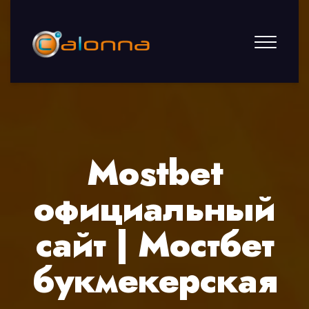
Mostbet
официальный
сайт | Мостбет
букмекерская