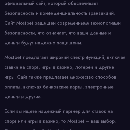
официальный сайт, который обеспечивает
безопасность и конфиденциальность транзакций.
Сайт Mostbet защищен современными технологиями
безопасности, что означает, что ваши данные и
деньги будут надежно защищены.
Mostbet предлагает широкий спектр функций, включая
ставки на спорт, игры в казино, лотереи и другие
игры. Сайт также предлагает множество способов
оплаты, включая банковские карты, электронные
деньги и другие.
Если вы ищете надежный партнер для ставок на
спорт или игры в казино, то Mostbet – ваш выбор.