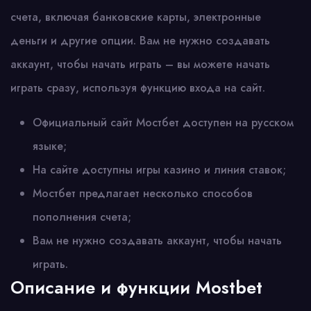
счета, включая банковские карты, электронные
деньги и другие опции. Вам не нужно создавать
аккаунт, чтобы начать играть – вы можете начать
играть сразу, используя функцию входа на сайт.
Официальный сайт Мостбет доступен на русском
языке;
На сайте доступны игры казино и линия ставок;
Мостбет предлагает несколько способов
пополнения счета;
Вам не нужно создавать аккаунт, чтобы начать
играть.
Описание и функции Mostbet