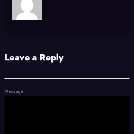
Leave a Reply
Message