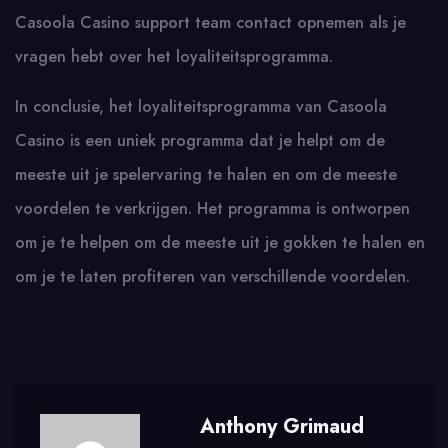
Casoola Casino support team contact opnemen als je
vragen hebt over het loyaliteitsprogramma.
In conclusie, het loyaliteitsprogramma van Casoola
Casino is een uniek programma dat je helpt om de
meeste uit je spelervaring te halen en om de meeste
voordelen te verkrijgen. Het programma is ontworpen
om je te helpen om de meeste uit je gokken te halen en
om je te laten profiteren van verschillende voordelen.
Anthony Grimaud