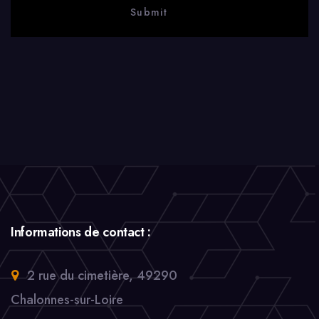
Informations de contact :
2 rue du cimetière, 49290
Chalonnes-sur-Loire