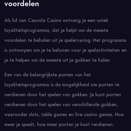
voordelen
Als lid van Casoola Casino ontvang je een uniek
loyaliteitsprogramma, dat je helpt om de meeste
voordelen te behalen uit je spelervaring. Het programma
is ontworpen om je te belonen voor je spelactiviteiten en
je te helpen om de meeste uit je gokken te halen.
Een van de belangrijkste punten van het
loyaliteitsprogramma is de mogelijkheid om punten te
verdienen door het spelen van gokken. Je kunt punten
verdienen door het spelen van verschillende gokken,
waaronder slots, table games en live casino games. Hoe
meer je speelt, hoe meer punten je kunt verdienen.