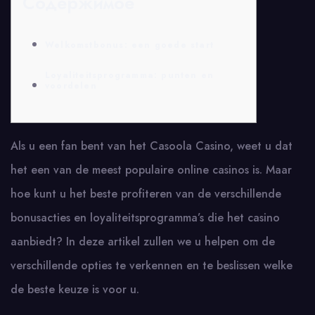
Содержимое
Welkomstbonus: een goede start
Loyaliteitsprogramma: punten en
voordelen
Als u een fan bent van het Casoola Casino, weet u dat
het een van de meest populaire online casinos is. Maar
hoe kunt u het beste profiteren van de verschillende
bonusacties en loyaliteitsprogramma’s die het casino
aanbiedt? In deze artikel zullen we u helpen om de
verschillende opties te verkennen en te beslissen welke
de beste keuze is voor u.