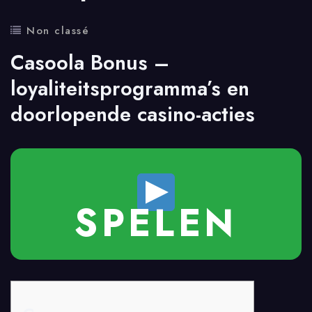
Non classé
Casoola Bonus –
loyaliteitsprogramma’s en
doorlopende casino-acties
SPELEN