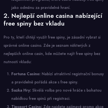
jako odměnu za pravidelné hraní.
2. Nejlepší online casina nabízející
free spiny bez vkladu
Pro ty, kteří chtějí využít free spiny, je zásadní vybrat si
správné online casino. Zde je seznam některých z
nejlepších online casin, kde můžete najít free spiny bez
nutnosti vkladu:
Fortuna Casino:
Nabízí atraktivní registrační bonusy
a pravidelně pořádá akce s free spiny.
Sazka Hry:
Skvělá volba pro nové hráče s bohatou
nabídkou free spinů při registraci.
Tipsport Casino:
Zde najdete zajímavé promo akce