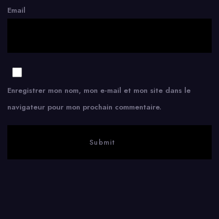
Email
Enregistrer mon nom, mon e-mail et mon site dans le
navigateur pour mon prochain commentaire.