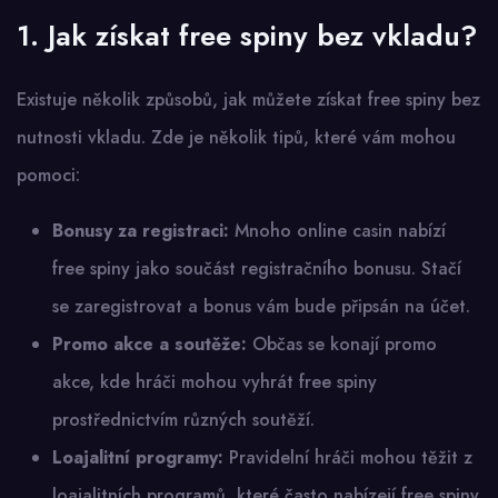
1. Jak získat free spiny bez vkladu?
Existuje několik způsobů, jak můžete získat free spiny bez
nutnosti vkladu. Zde je několik tipů, které vám mohou
pomoci:
Bonusy za registraci:
Mnoho online casin nabízí
free spiny jako součást registračního bonusu. Stačí
se zaregistrovat a bonus vám bude připsán na účet.
Promo akce a soutěže:
Občas se konají promo
akce, kde hráči mohou vyhrát free spiny
prostřednictvím různých soutěží.
Loajalitní programy:
Pravidelní hráči mohou těžit z
loajalitních programů, které často nabízejí free spiny