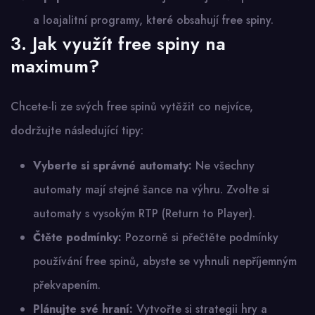
a loajalitní programy, které obsahují free spiny.
3. Jak využít free spiny na
maximum?
Chcete-li ze svých free spinů vytěžit co nejvíce,
dodržujte následující tipy:
Vyberte si správné automaty:
Ne všechny
automaty mají stejné šance na výhru. Zvolte si
automaty s vysokým RTP (Return to Player).
Čtěte podmínky:
Pozorně si přečtěte podmínky
používání free spinů, abyste se vyhnuli nepříjemným
překvapením.
Plánujte své hraní:
Vytvořte si strategii hry a