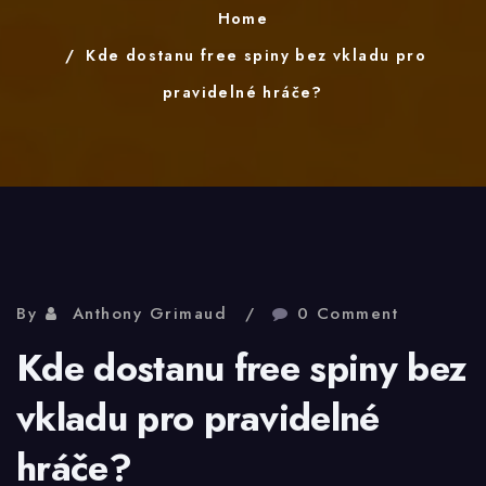
Home
Kde dostanu free spiny bez vkladu pro
pravidelné hráče?
By
Anthony Grimaud
0 Comment
Kde dostanu free spiny bez
vkladu pro pravidelné
hráče?