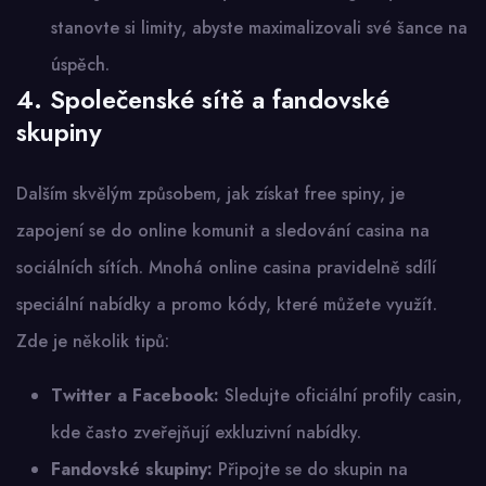
stanovte si limity, abyste maximalizovali své šance na
úspěch.
4. Společenské sítě a fandovské
skupiny
Dalším skvělým způsobem, jak získat free spiny, je
zapojení se do online komunit a sledování casina na
sociálních sítích. Mnohá online casina pravidelně sdílí
speciální nabídky a promo kódy, které můžete využít.
Zde je několik tipů:
Twitter a Facebook:
Sledujte oficiální profily casin,
kde často zveřejňují exkluzivní nabídky.
Fandovské skupiny:
Připojte se do skupin na