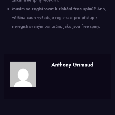
získat free spiny vícekrát.
Musím se registrovat k získání free spinů?
Ano,
většina casin vyžaduje registraci pro přístup k
neregistrovaným bonusům, jako jsou free spiny.
Anthony Grimaud