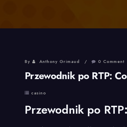
By
Anthony Grimaud
0 Comment
Przewodnik po RTP: Co
casino
Przewodnik po RTP