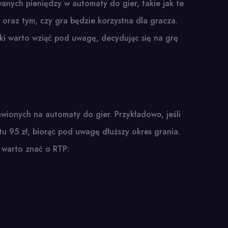
wanych pieniędzy w automaty do gier, takie jak te
oraz tym, czy gra będzie korzystna dla gracza.
iki warto wziąć pod uwagę, decydując się na grę
wionych na automaty do gier. Przykładowo, jeśli
 95 zł, biorąc pod uwagę dłuższy okres grania.
e warto znać o RTP: