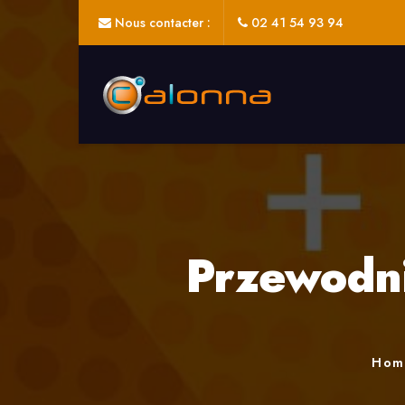
Nous contacter :
02 41 54 93 94
Przewodni
Hom