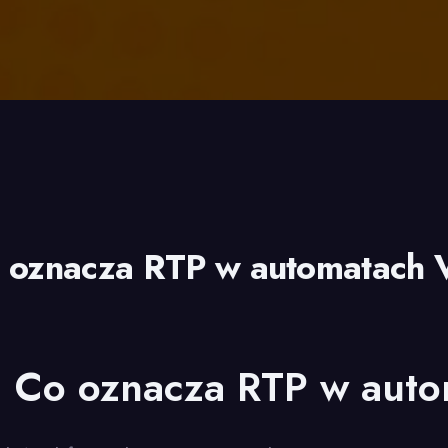
 oznacza RTP w automatach 
: Co oznacza RTP w aut