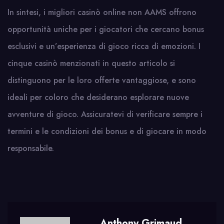
In sintesi, i migliori casinò online non AAMS offrono
opportunità uniche per i giocatori che cercano bonus
esclusivi e un’esperienza di gioco ricca di emozioni. I
cinque casinò menzionati in questo articolo si
distinguono per le loro offerte vantaggiose, e sono
ideali per coloro che desiderano esplorare nuove
avventure di gioco. Assicuratevi di verificare sempre i
termini e le condizioni dei bonus e di giocare in modo
responsabile.
Anthony Grimaud