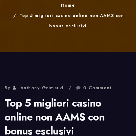
Home
Top 5 migliori casino online non AAMS con
bonus esclusivi
By
Anthony Grimaud
0 Comment
Top 5 migliori casino
online non AAMS con
bonus esclusivi