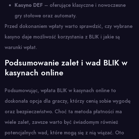
Kasyno DEF
– oferujące klasyczne i nowoczesne
gry stołowe oraz automaty.
Przed dokonaniem wpłaty warto sprawdzić, czy wybrane
kasyno daje możliwość korzystania z BLIK i jakie są
warunki wpłat.
Podsumowanie zalet i wad BLIK w
kasynach online
Podsumowując, wpłata BLIK w kasynach online to
doskonała opcja dla graczy, którzy cenią sobie wygodę
oraz bezpieczeństwo. Choć ta metoda płatności ma
wiele zalet, zawsze warto być świadomym również
potencjalnych wad, które mogą się z nią wiązać. Oto