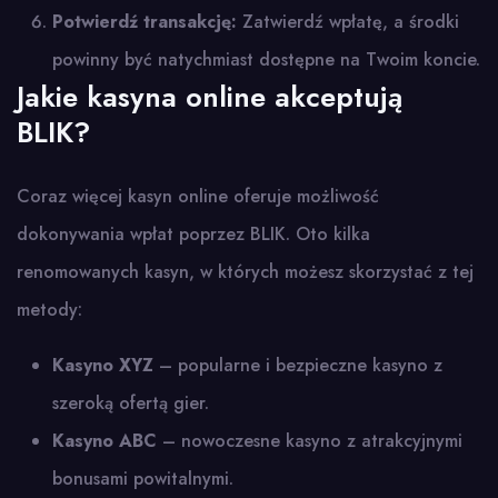
Potwierdź transakcję:
Zatwierdź wpłatę, a środki
powinny być natychmiast dostępne na Twoim koncie.
Jakie kasyna online akceptują
BLIK?
Coraz więcej kasyn online oferuje możliwość
dokonywania wpłat poprzez BLIK. Oto kilka
renomowanych kasyn, w których możesz skorzystać z tej
metody:
Kasyno XYZ
– popularne i bezpieczne kasyno z
szeroką ofertą gier.
Kasyno ABC
– nowoczesne kasyno z atrakcyjnymi
bonusami powitalnymi.