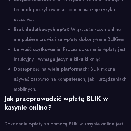
technologii szyfrowania, co minimalizuje ryzyko
oszustwa.
Brak dodatkowych opłat:
Większość kasyn online
nie pobiera prowizji za wpłaty dokonywane BLIKiem.
Łatwość użytkowania:
Proces dokonania wpłaty jest
intuicyjny i wymaga jedynie kilku kliknięć.
Dostępność na wielu platformach:
BLIK można
używać zarówno na komputerach, jak i urządzeniach
mobilnych.
Jak przeprowadzić wpłatę BLIK w
kasynie online?
Dokonanie wpłaty za pomocą BLIK w kasynie online jest