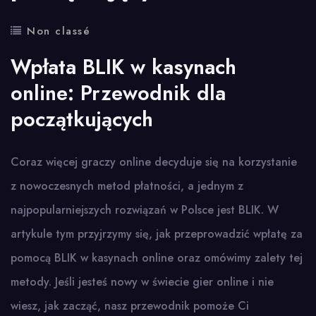
Non classé
Wpłata BLIK w kasynach
online: Przewodnik dla
początkujących
Coraz więcej graczy online decyduje się na korzystanie
z nowoczesnych metod płatności, a jednym z
najpopularniejszych rozwiązań w Polsce jest BLIK. W
artykule tym przyjrzymy się, jak przeprowadzić wpłatę za
pomocą BLIK w kasynach online oraz omówimy zalety tej
metody. Jeśli jesteś nowy w świecie gier online i nie
wiesz, jak zacząć, nasz przewodnik pomoże Ci