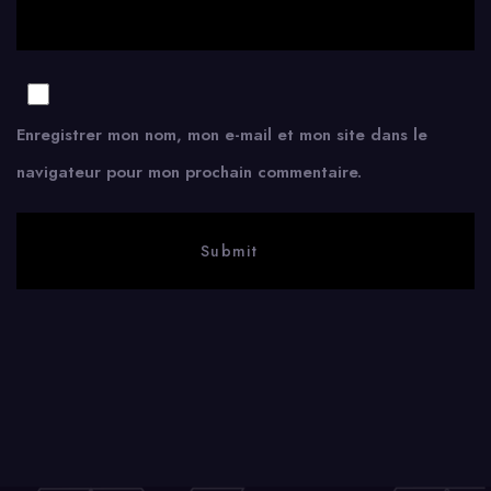
Enregistrer mon nom, mon e-mail et mon site dans le
navigateur pour mon prochain commentaire.