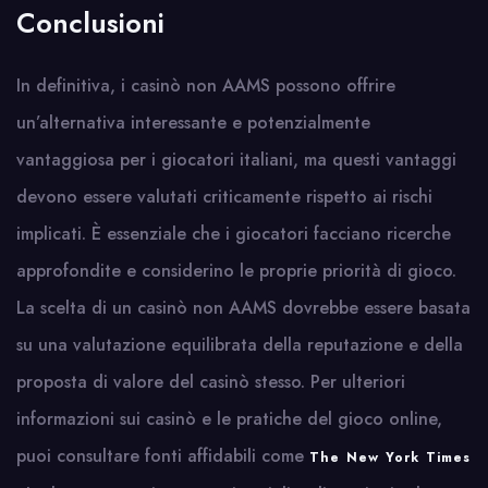
Conclusioni
In definitiva, i casinò non AAMS possono offrire
un’alternativa interessante e potenzialmente
vantaggiosa per i giocatori italiani, ma questi vantaggi
devono essere valutati criticamente rispetto ai rischi
implicati. È essenziale che i giocatori facciano ricerche
approfondite e considerino le proprie priorità di gioco.
La scelta di un casinò non AAMS dovrebbe essere basata
su una valutazione equilibrata della reputazione e della
proposta di valore del casinò stesso. Per ulteriori
informazioni sui casinò e le pratiche del gioco online,
puoi consultare fonti affidabili come
The New York Times