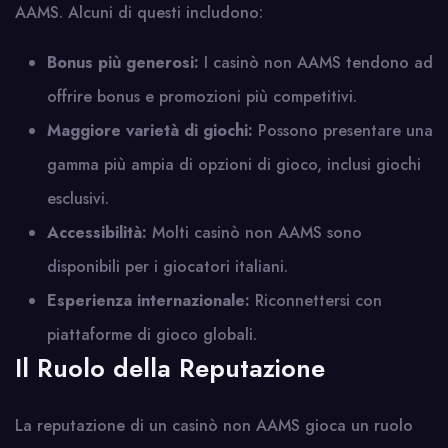
AAMS. Alcuni di questi includono:
Bonus più generosi:
I casinò non AAMS tendono ad
offrire bonus e promozioni più competitivi.
Maggiore varietà di giochi:
Possono presentare una
gamma più ampia di opzioni di gioco, inclusi giochi
esclusivi.
Accessibilità:
Molti casinò non AAMS sono
disponibili per i giocatori italiani.
Esperienza internazionale:
Riconnettersi con
piattaforme di gioco globali.
Il Ruolo della Reputazione
La reputazione di un casinò non AAMS gioca un ruolo