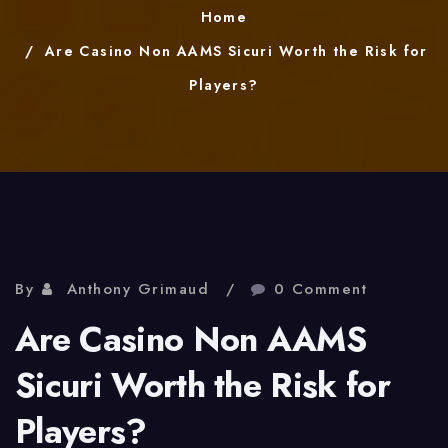
Home
Are Casino Non AAMS Sicuri Worth the Risk for
Players?
By
Anthony Grimaud
0 Comment
Are Casino Non AAMS
Sicuri Worth the Risk for
Players?