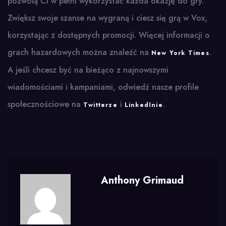
pozwolą Ci w pełni wykorzystać każda okazję do gry.
Zwiększ swoje szanse na wygraną i ciesz się grą w Vox,
korzystając z dostępnych promocji. Więcej informacji o
grach hazardowych można znaleźć na
.
New York Times
A jeśli chcesz być na bieżąco z najnowszymi
wiadomościami i kampaniami, odwiedź nasze profile
społecznościowe na
i
.
Twitterze
LinkedInie
Anthony Grimaud