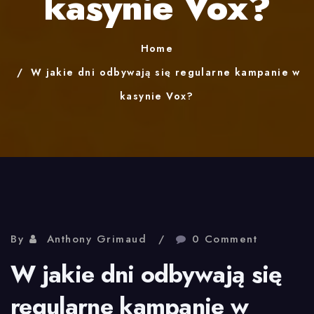
kasynie Vox?
Home
W jakie dni odbywają się regularne kampanie w
kasynie Vox?
By
Anthony Grimaud
0 Comment
W jakie dni odbywają się
regularne kampanie w