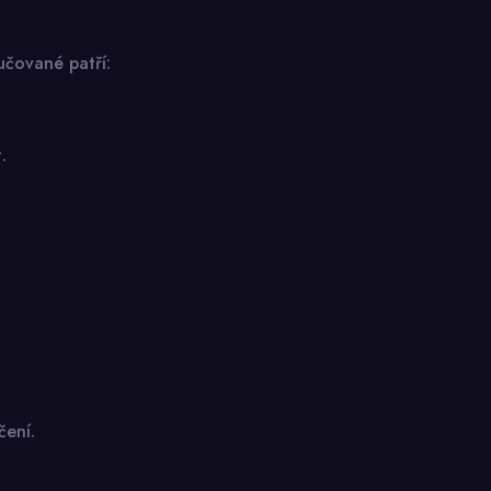
učované patří:
.
čení.