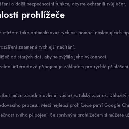
ení a další bezpečnostní funkce, abyste ochránili svůj účet.
losti prohlížeče
t můžete také optimalizovat rychlost pomocí následujících tip
zšíření znamená rychlejší načítání.
ížeč od starých dat, aby se zvýšila jeho výkonnost.
alitní internetové připojení je základem pro rychlé přihlášení
bet může zásadně ovlivnit váš uživatelský zážitek. Důležitými
odovacího procesu. Mezi nejlepší prohlížeče patří Google Chro
ečnost svého připojení. Se správným prohlížečem si můžete už