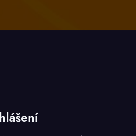
hlášení