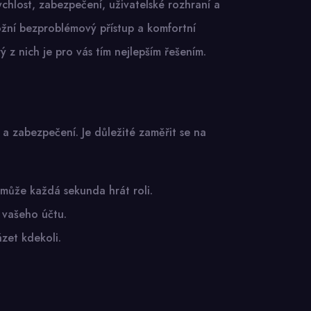
ychlost, zabezpečení, uživatelské rozhraní a
ožní bezproblémový přístup a komfortní
rý z nich je pro vás tím nejlepším řešením.
u a zabezpečení. Je důležité zaměřit se na
 může každá sekunda hrát roli.
 vašeho účtu.
ázet kdekoli.