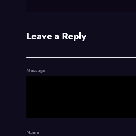
Leave a Reply
Message
Name