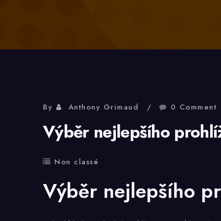
By
Anthony Grimaud
0 Comment
Výběr nejlepšího prohlí
Non classé
Výběr nejlepšího pr