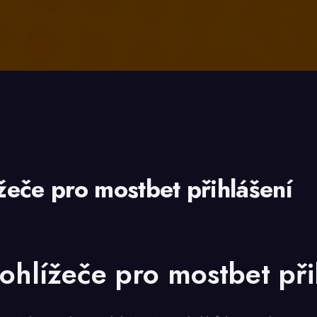
žeče pro mostbet přihlášení
ohlížeče pro mostbet při