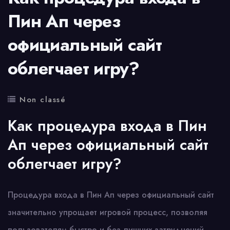
Пин Ап через
официальный сайт
облегчает игру?
Non classé
Как процедура входа в Пин
Ап через официальный сайт
облегчает игру?
Процедура входа в Пин Ап через официальный сайт
значительно упрощает игровой процесс, позволяя
пользователям быстро и без лишних затруднений