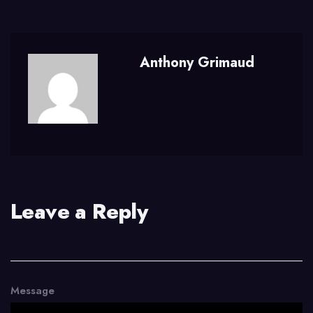
Anthony Grimaud
Leave a Reply
Message