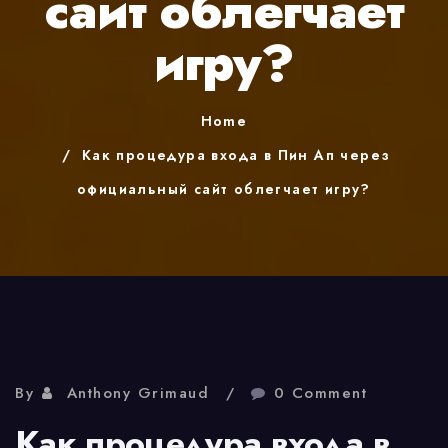
сайт облегчает
игру?
Home
Как процедура входа в Пин Ап через
официальный сайт облегчает игру?
By
Anthony Grimaud
0 Comment
Как процедура входа в