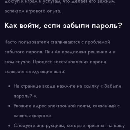
доступ к играм и услугам, что делает его важным
аспектом игрового опыта.
Как войти, если забыли пароль?
Часто пользователи сталкиваются с проблемой
забытого пароля. Пин Ап предложит решение и в
этом случае. Процесс восстановления пароля
включает следующие шаги:
На странице входа нажмите на ссылку « Забыли
пароль? ».
Укажите адрес электронной почты, связанный с
вашим аккаунтом.
Следуйте инструкциям, которые пришлют на вашу