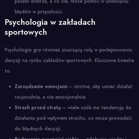
poszło dobrze, a co źle, może pomóc w uniknięciu
błędów w przyszłości.
Psychologia w zakładach
sportowych
Psychologia gra również znaczącą rolę w podejmowaniu
decyzji na rynku zakładów sportowych. Kluczowe kwestie
to:
Zarządzanie emocjami
– istotne, aby umieć działać
racjonalnie, a nie emocjonalnie.
Strach przed stratą
– wiele osób ma tendencję do
działania pod wpływem strachu, co może prowadzić
do błędnych decyzji.