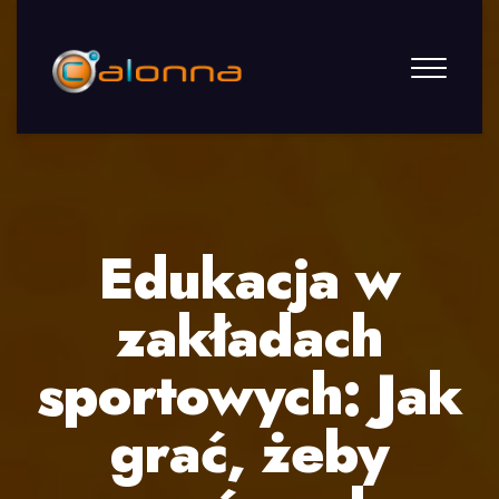
Edukacja w
zakładach
sportowych: Jak
grać, żeby