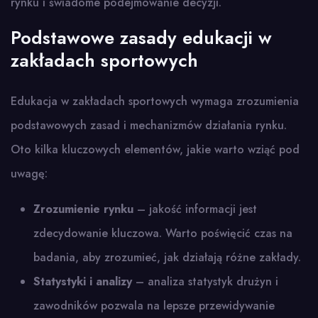
rynku i świadome podejmowanie decyzji.
Podstawowe zasady edukacji w
zakładach sportowych
Edukacja w zakładach sportowych wymaga zrozumienia
podstawowych zasad i mechanizmów działania rynku.
Oto kilka kluczowych elementów, jakie warto wziąć pod
uwagę:
Zrozumienie rynku
– jakość informacji jest
zdecydowanie kluczowa. Warto poświęcić czas na
badania, aby zrozumieć, jak działają różne zakłady.
Statystyki i analizy
– analiza statystyk drużyn i
zawodników pozwala na lepsze przewidywanie