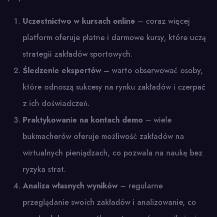
Uczestnictwo w kursach online
– coraz więcej
platform oferuje płatne i darmowe kursy, które uczą
strategii zakładów sportowych.
Śledzenie ekspertów
– warto obserwować osoby,
które odnoszą sukcesy na rynku zakładów i czerpać
z ich doświadczeń.
Praktykowanie na kontach demo
– wiele
bukmacherów oferuje możliwość zakładów na
wirtualnych pieniądzach, co pozwala na naukę bez
ryzyka strat.
Analiza własnych wyników
– regularne
przeglądanie swoich zakładów i analizowanie, co