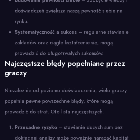
Budowanie pewności siebie
– zdobycie wiedzy i
doświadczeń zwiększa naszą pewność siebie na
rynku.
Systematyczność a sukces
– regularne stawianie
zakładów oraz ciągłe kształcenie się, mogą
prowadzić do długotrwałych sukcesów.
Najczęstsze błędy popełniane przez
graczy
Niezależnie od poziomu doświadczenia, wielu graczy
popełnia pewne powszechne błędy, które mogą
prowadzić do strat. Oto lista najczęstszych:
Przesadne ryzyko
– stawianie dużych sum bez
dokładnej analizy może poważnie narażać kapitał.