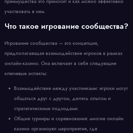
преимущества это приносит и как можно эффективно
участвовать в нем.
Что такое игрование сообщества?
Игрование сообщества — это концепция,
предполагающая взаимодействие игроков в рамках
онлайн-казино. Она включает в себя следующие
ключевые аспекты:
Взаимодействие между участниками: игроки могут
общаться друг с другом, делясь опытом и
стратегическими подходами.
Общие турниры и соревнования: многие онлайн
казино организуют мероприятия, где