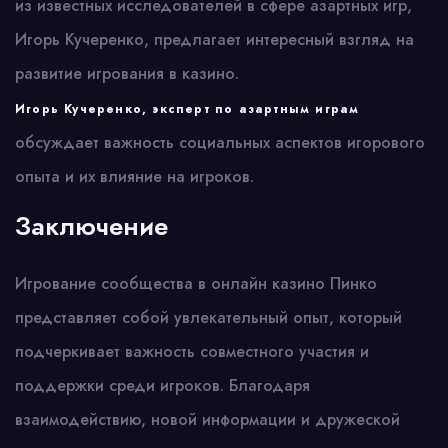
из известных исследователей в сфере азартных игр,
Игорь Кучеренко, предлагает интересный взгляд на
развитие игрования в казино.
Игорь Кучеренко, эксперт по азартным играм
обсуждает важность социальных аспектов игорового
опыта и их влияние на игроков.
Заключение
Игрование сообщества в онлайн казино Пинко
представляет собой увлекательный опыт, который
подчеркивает важность совместного участия и
поддержки среди игроков. Благодаря
взаимодействию, новой информации и дружеской