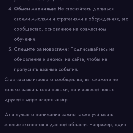
Обмен мнениями:
Не стесняйтесь делиться
своими мыслями и стратегиями в обсуждениях, это
сообщество, основанное на совместном
обучении.
Следите за новостями:
Подписывайтесь на
обновления и анонсы на сайте, чтобы не
пропустить важные события.
Став частью игрового сообщества, вы сможете не
только развить свои навыки, но и завести новых
друзей в мире азартных игр.
Для лучшего понимания важно также учитывать
мнение экспертов в данной области. Например, один