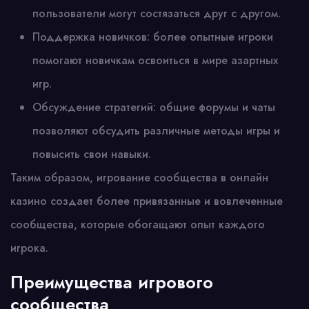
пользователи могут состязаться друг с другом.
Поддержка новичков: более опытные игроки
помогают новичкам освоиться в мире азартных
игр.
Обсуждение стратегий: общие форумы и чаты
позволяют обсудить различные методы игры и
повысить свои навыки.
Таким образом, игрование сообщества в онлайн
казино создает более привязанные и вовлеченные
сообщества, которые обогащают опыт каждого
игрока.
Преимущества игрового
сообщества