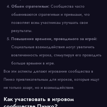
Обмен стратегиями:
Сообщества часто
обмениваются стратегиями и приемами, что
позволяет всем участникам улучшать свои
результаты.
Повышение времени, проводимого за игрой:
Социальные взаимодействия могут увеличить
вовлеченность игрока, стимулируя его проводить
больше времени в игре.
Все эти аспекты делают игрование сообщества в
Пинко привлекательным для игроков, которые ищут
не только азарт, но и взаимодействие.
Как участвовать в игровом
сообществе Пинко?