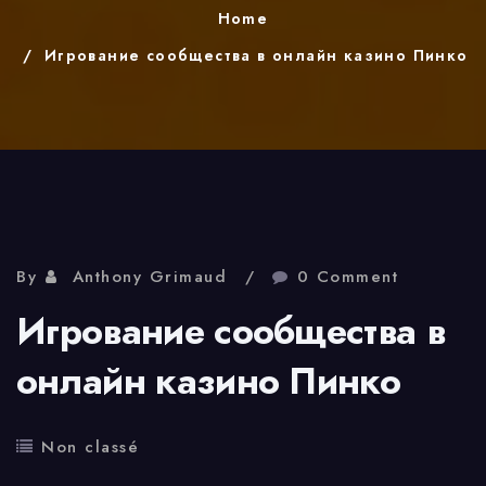
Home
Игрование сообщества в онлайн казино Пинко
By
Anthony Grimaud
0 Comment
Игрование сообщества в
онлайн казино Пинко
Non classé