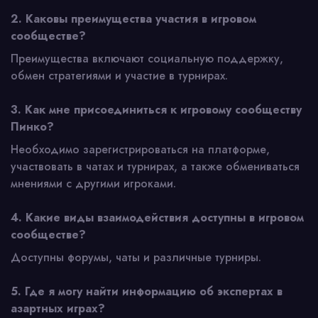
2. Каковы преимущества участия в игровом
сообществе?
Преимущества включают социальную поддержку,
обмен стратегиями и участие в турнирах.
3. Как мне присоединиться к игровому сообществу
Пинко?
Необходимо зарегистрироваться на платформе,
участвовать в чатах и турнирах, а также обмениваться
мнениями с другими игроками.
4. Какие виды взаимодействия доступны в игровом
сообществе?
Доступны форумы, чаты и различные турниры.
5. Где я могу найти информацию об экспертах в
азартных играх?