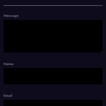
Message
Name
Email